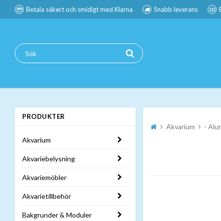
Betala säkert och smidigt med Klarna
Snabb leverans
PRODUKTER
Akvarium
- Alu
Akvarium
Akvariebelysning
Akvariemöbler
Akvarietillbehör
Bakgrunder & Moduler