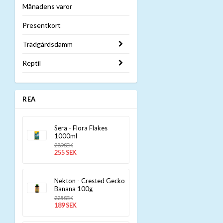
Månadens varor
Presentkort
Trädgårdsdamm
Reptil
REA
Sera - Flora Flakes
1000ml
289 SEK
255 SEK
Nekton - Crested Gecko
Banana 100g
225 SEK
189 SEK