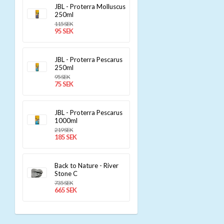
JBL - Proterra Molluscus
250ml
115 SEK
95 SEK
JBL - Proterra Pescarus
250ml
95 SEK
75 SEK
JBL - Proterra Pescarus
1000ml
219 SEK
185 SEK
Back to Nature - River
Stone C
735 SEK
665 SEK