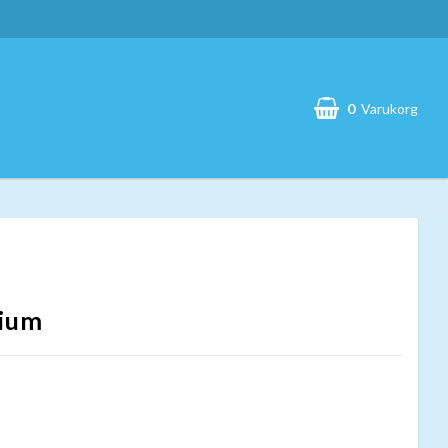
0
Varukorg
Din varukorg är tom
rium