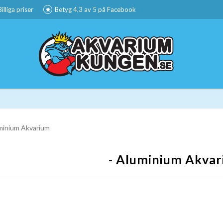
Billiga priser
Betyg 4,3 av 5 på Facebook
minium Akvarium
- Aluminium Akva