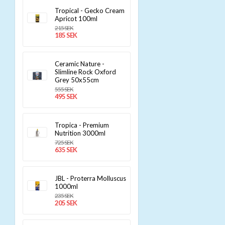
Tropical - Gecko Cream
Apricot 100ml
215 SEK
185 SEK
Ceramic Nature -
Slimline Rock Oxford
Grey 50x55cm
555 SEK
495 SEK
Tropica - Premium
Nutrition 3000ml
725 SEK
635 SEK
JBL - Proterra Molluscus
1000ml
235 SEK
205 SEK