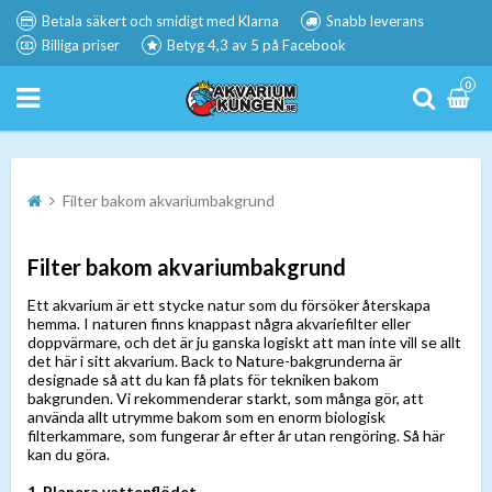
Betala säkert och smidigt med Klarna
Snabb leverans
Billiga priser
Betyg 4,3 av 5 på Facebook
0
Filter bakom akvariumbakgrund
Filter bakom akvariumbakgrund
Ett akvarium är ett stycke natur som du försöker återskapa
hemma. I naturen finns knappast några akvariefilter eller
doppvärmare, och det är ju ganska logiskt att man inte vill se allt
det här i sitt akvarium. Back to Nature-bakgrunderna är
designade så att du kan få plats för tekniken bakom
bakgrunden. Vi rekommenderar starkt, som många gör, att
använda allt utrymme bakom som en enorm biologisk
filterkammare, som fungerar år efter år utan rengöring. Så här
kan du göra.
1. Planera vattenflödet