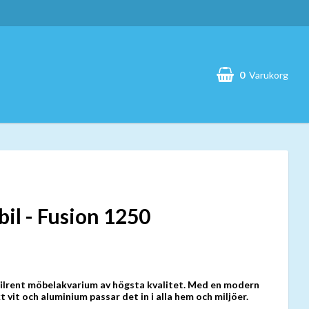
0
Varukorg
Din varukorg är tom
il - Fusion 1250
tilrent möbelakvarium av högsta kvalitet. Med en modern
t vit och aluminium passar det in i alla hem och miljöer.