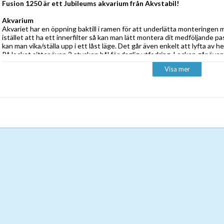
Fusion 1250 är ett Jubileums akvarium från Akvstabil!
Akvarium
Akvariet har en öppning baktill i ramen för att underlätta monteringen med
istället att ha ett innerfilter så kan man lätt montera dit medföljande pa
kan man vika/ställa upp i ett låst läge. Det går även enkelt att lyfta av he
På locket sitter även 2 stycken hål för daglig utfodring. Locken går äv
akvariet tex, blir för varmt.
Visa mer
Lock
FUSIONs lock utgörs av den 12cm breda aluminiumprofilen med vita kom
Aluminiumprofilen fungerar som ett dubbelsidigt gångjärn så att locket
Varken lock eller aluminiumprofil sätts fast, så det är lätt att lyfta av h
akvariet.
Möbel
FUSION-möblerna är tillverkade i solid vit melaminplatta. De bärande de
har en tjocklek på 16mm. Den karakteristiska profilen mellan luckorna är
få tag i luckans kant. Alla möblernas kanter har pålimmade kantband. 
möblerna extra väl säkrade mot vatten- och fuktskador. På baksidan av 
genomföringshål. De kan användas till att föra ledningar och filterslang
ett hål i mellanväggen så att du lätt kan dra ledningar och slangar mell
möbler är försedda med kraftiga integrerade fötter som lätt justeras ini
installerats.
OBS!
Tänk på att vara mycket noggrann när du ställer skåpet på mjuka trägolv