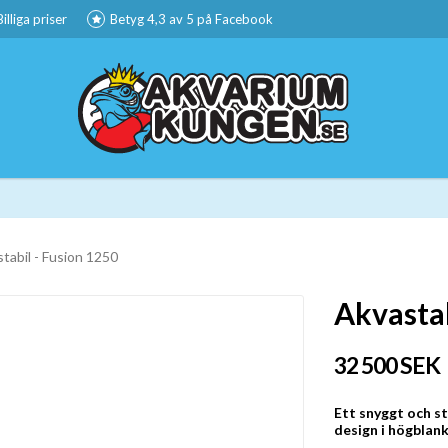
Billiga priser
Betyg 4,3 av 5 på Facebook
tabil - Fusion 1250
Akvastab
32 500 SEK
Ett snyggt och s
design i högblank