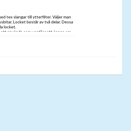
 tex slangar till ytterfilter. Väljer man
ssbitar. Locket består av två delar. Dessa
la locket.
en att använda som ventiler att öppna om
positplattor på båda sidor.
 kan öppnas både framifrån och bakifrån.
ela toppen för obehindrad åtkomst till
larna är 19mm tjocka och luckor och hyllor
 av massivt aluminium och gör det lätt att
Även de som inte syns! Det gör FUSION-
möblerna hittar du två stora
ar in och ut ur skåpet. Dessutom finns det
an skåpets invändiga rum. Alla FUSION-
från skåpet även efter att akvariet har
. Ställskruvarna överför vikten och