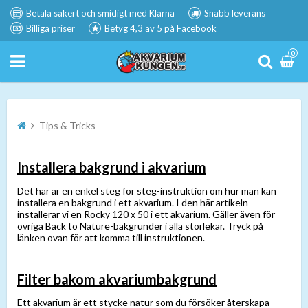
Betala säkert och smidigt med Klarna
Snabb leverans
Billiga priser
Betyg 4,3 av 5 på Facebook
0
Tips & Tricks
Installera bakgrund i akvarium
Det här är en enkel steg för steg-instruktion om hur man kan
installera en bakgrund i ett akvarium. I den här artikeln
installerar vi en Rocky 120 x 50 i ett akvarium. Gäller även för
övriga Back to Nature-bakgrunder i alla storlekar. Tryck på
länken ovan för att komma till instruktionen.
Filter bakom akvariumbakgrund
Ett akvarium är ett stycke natur som du försöker återskapa