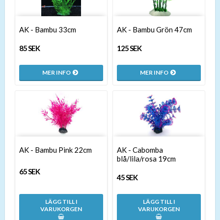
AK - Bambu 33cm
AK - Bambu Grön 47cm
85 SEK
125 SEK
MER INFO
MER INFO
AK - Bambu Pink 22cm
AK - Cabomba
blå/lila/rosa 19cm
65 SEK
45 SEK
LÄGG TILL I
LÄGG TILL I
VARUKORGEN
VARUKORGEN