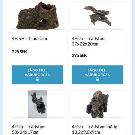
4FISH - Trädstam
4Fish - Trädstam
37x22x20cm
225 SEK
295 SEK
LÄGG TILL I
LÄGG TILL I
VARUKORGEN
VARUKORGEN
4Fish - Trädstam
4Fish - Trädstam ihålig
58x24x17cm
13,2x9,6x9cm