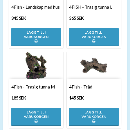
4Fish - Landskap med hus
4FISH - Trasig tunna L
345 SEK
365 SEK
LÄGG TILL I
LÄGG TILL I
VARUKORGEN
VARUKORGEN
4Fish - Trasig tunna M
4Fish - Träd
185 SEK
145 SEK
LÄGG TILL I
LÄGG TILL I
VARUKORGEN
VARUKORGEN