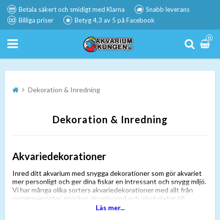
Betala säkert och smidigt med Klarna
Snabb leverans
Billiga priser
Betyg 4,3 av 5 på Facebook
0
Dekoration & Inredning
Dekoration & Inredning
Akvariedekorationer
Inred ditt akvarium med snygga dekorationer som gör akvariet
mer personligt och ger dina fiskar en intressant och snygg miljö.
Vi har många olika sorters akvariedekorationer med allt från
mangroverötter, snäckor, akvariesand och plastväxter till
dödskallar och vulkaner.
Läs mer...