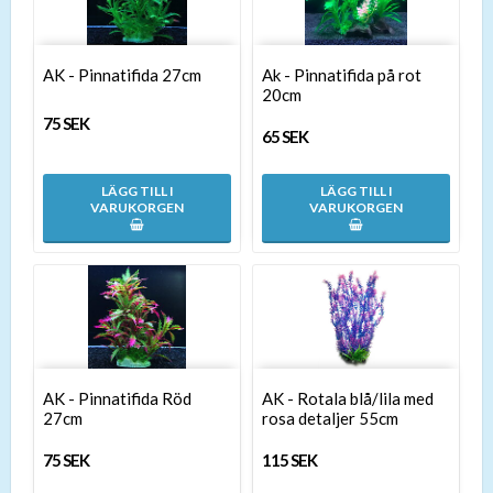
AK - Pinnatifida 27cm
Ak - Pinnatifida på rot
20cm
75 SEK
65 SEK
LÄGG TILL I
LÄGG TILL I
VARUKORGEN
VARUKORGEN
AK - Pinnatifida Röd
AK - Rotala blå/lila med
27cm
rosa detaljer 55cm
75 SEK
115 SEK