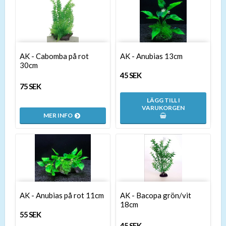
AK - Cabomba på rot
AK - Anubias 13cm
30cm
45 SEK
75 SEK
LÄGG TILL I
VARUKORGEN
MER INFO
AK - Anubias på rot 11cm
AK - Bacopa grön/vit
18cm
55 SEK
45 SEK