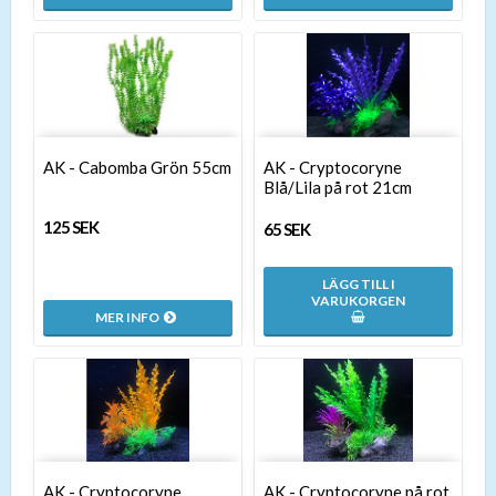
AK - Cabomba Grön 55cm
AK - Cryptocoryne
Blå/Lila på rot 21cm
125 SEK
65 SEK
LÄGG TILL I
VARUKORGEN
MER INFO
AK - Cryptocoryne
AK - Cryptocoryne på rot