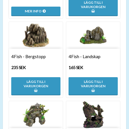
LÄGG TILL I
VARUKORGEN
MER INFO
4Fish - Bergstopp
4Fish - Landskap
235 SEK
165 SEK
LÄGG TILL I
LÄGG TILL I
VARUKORGEN
VARUKORGEN