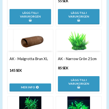
55 SEK
LÄGG TILL I
LÄGG TILL I
VARUKORGEN
VARUKORGEN
AK - Malgrotta Brun XL
AK - Narrow Grön 21cm
85 SEK
145 SEK
LÄGG TILL I
VARUKORGEN
MER INFO