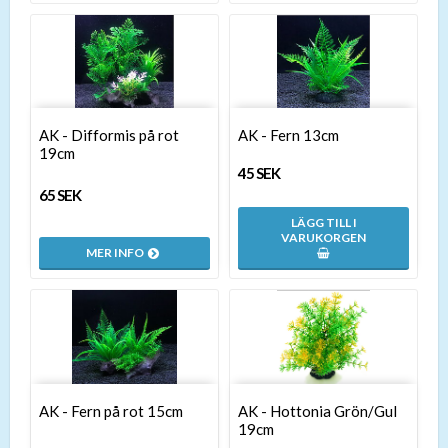
AK - Difformis på rot
AK - Fern 13cm
19cm
45 SEK
65 SEK
LÄGG TILL I
VARUKORGEN
MER INFO
AK - Fern på rot 15cm
AK - Hottonia Grön/Gul
19cm