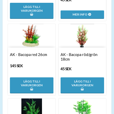
LÄGG TILL I
VARUKORGEN
MER INFO
AK - Bacopa red 26cm
AK - Bacopa röd/grön
18cm
145 SEK
45 SEK
LÄGG TILL I
LÄGG TILL I
VARUKORGEN
VARUKORGEN