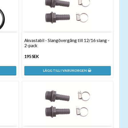
Akvastabil - Slangövergång till 12/16 slang -
2-pack
195 SEK
LÄGG TILL I VARUKORGEN