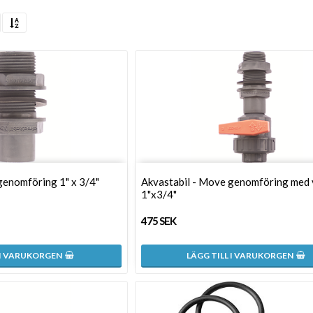
genomföring 1" x 3/4"
Akvastabil - Move genomföring med 
1"x3/4"
475 SEK
 I VARUKORGEN
LÄGG TILL I VARUKORGEN