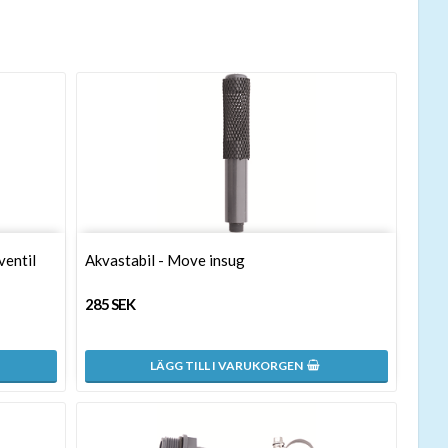
ventil
Akvastabil - Move insug
285 SEK
LÄGG TILL I VARUKORGEN