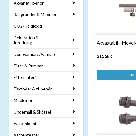
Akvarietillbehör
Bakgrunder & Moduler
CO2/Koldioxid
Dekoration &
Inredning
Akvastabil - Move k
Doppvärmare/Värmare
315 SEK
Filter & Pumpar
ME
Filtermaterial
Fiskfoder & tillbehör
Mediciner
Underhåll & Skötsel
Vattenkemi
Vattentester