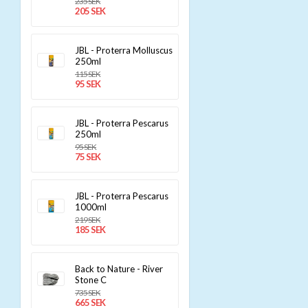
235 SEK
205 SEK
JBL - Proterra Molluscus
250ml
115 SEK
95 SEK
JBL - Proterra Pescarus
250ml
95 SEK
75 SEK
JBL - Proterra Pescarus
1000ml
219 SEK
185 SEK
Back to Nature - River
Stone C
735 SEK
665 SEK