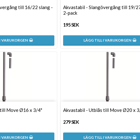
vergång till 16/22 slang -
Akvastabil - Slangövergång till 19/27
2-pack
195 SEK
 I VARUKORGEN
LÄGG TILL I VARUKORGEN
 till Move Ø16 x 3/4"
Akvastabil - Utblås till Move Ø20 x 3
279 SEK
 I VARUKORGEN
LÄGG TILL I VARUKORGEN