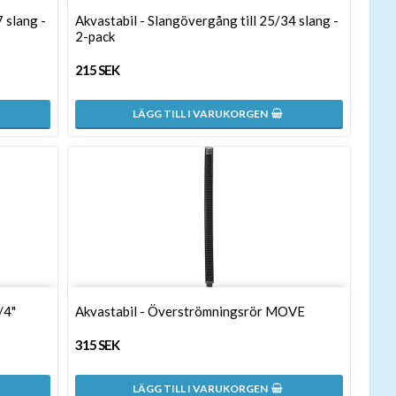
 slang -
Akvastabil - Slangövergång till 25/34 slang -
2-pack
215 SEK
LÄGG TILL I VARUKORGEN
/4"
Akvastabil - Överströmningsrör MOVE
315 SEK
LÄGG TILL I VARUKORGEN