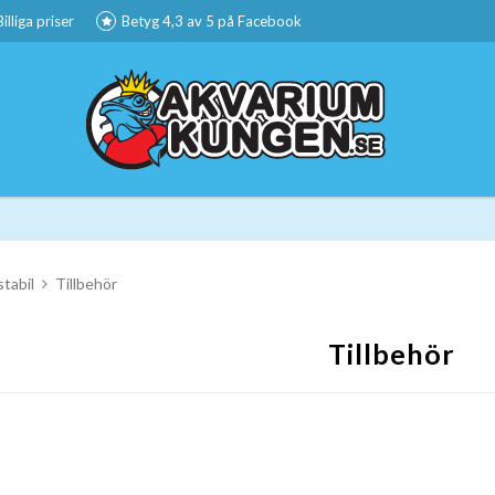
Billiga priser
Betyg 4,3 av 5 på Facebook
tabil
Tillbehör
Tillbehör