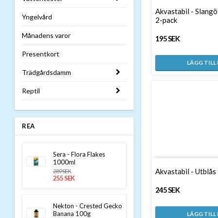
Akvastabil - Slangö
Yngelvård
2-pack
Månadens varor
195 SEK
Presentkort
LÄGG TILL
Trädgårdsdamm
Reptil
REA
Sera - Flora Flakes
1000ml
Akvastabil - Utblås
289 SEK
255 SEK
245 SEK
Nekton - Crested Gecko
Banana 100g
LÄGG TILL