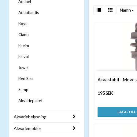
Aquael
Namn
Aquatlantis
Boyu
Ciano
Eheim
Fluval
Juwel
Red Sea
Akvastabil - Move 
Sump
195 SEK
Akvariepaket
LÄGG TILL
Akvariebelysning
Akvariemöbler