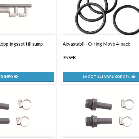
opplingsset till sump
Akvastabil - O-ring Move 4-pack
75 SEK
R INFO
LÄGG TILL I VARUKORGEN