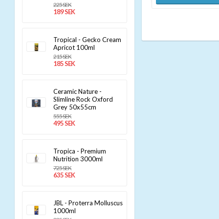
225 SEK
189 SEK
Tropical - Gecko Cream
Apricot 100ml
215 SEK
185 SEK
Ceramic Nature -
Slimline Rock Oxford
Grey 50x55cm
555 SEK
495 SEK
Tropica - Premium
Nutrition 3000ml
725 SEK
635 SEK
JBL - Proterra Molluscus
1000ml