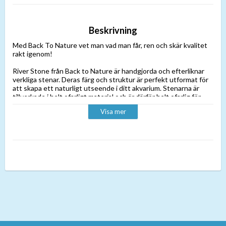
Beskrivning
Med Back To Nature vet man vad man får, ren och skär kvalitet
rakt igenom!
River Stone från Back to Nature är handgjorda och efterliknar
verkliga stenar. Deras färg och struktur är perfekt utformat för
att skapa ett naturligt utseende i ditt akvarium. Stenarna är
tillverkade i helt ofarligt material och är därför helt ofarlig för
akvariets alla invånare!
Visa mer
Stenen är sjunkande och behöver därför inte limmas fast med
lim eller silikon. Vilket då också möjligör till enkel ommöblering
när man får feeling för det.
Storlek: 34x15x8cm.