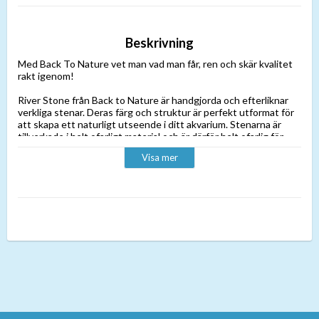
Beskrivning
Med Back To Nature vet man vad man får, ren och skär kvalitet
rakt igenom!
River Stone från Back to Nature är handgjorda och efterliknar
verkliga stenar. Deras färg och struktur är perfekt utformat för
att skapa ett naturligt utseende i ditt akvarium. Stenarna är
tillverkade i helt ofarligt material och är därför helt ofarlig för
akvariets alla invånare!
Visa mer
Stenen är sjunkande och behöver därför inte limmas fast med
lim eller silikon. Vilket då också möjligör till enkel ommöblering
när man får feeling för det.
Storlek: 41x12x9cm.