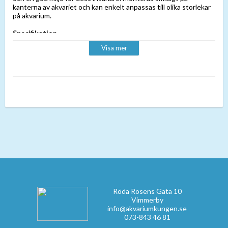
kanterna av akvariet och kan enkelt anpassas till olika storlekar
på akvarium.
Specifikation
- Enkel montering.
Visa mer
- Justerbar längd: 100-120cm.
- Energiförbrukning: 36W.
- Kelvin: 8000.
Röda Rosens Gata 10
Vimmerby
info@akvariumkungen.se
073-843 46 81