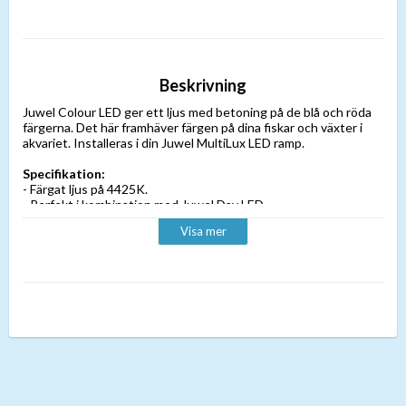
Beskrivning
Juwel Colour LED ger ett ljus med betoning på de blå och röda
färgerna. Det här framhäver färgen på dina fiskar och växter i
akvariet. Installeras i din Juwel MultiLux LED ramp.
Specifikation:
- Färgat ljus på 4425K.
- Perfekt i kombination med Juwel Day LED.
- 50% mindre energiförbrukning jämfört med T5 lysrör.
Visa mer
- Längd 438mm.
Passar Juwel Lido 120 och Trigon 350.
OBS!
Endast lämplig för Juwel MultiLux LED-belysning. Ej
kompatibel med Juwel T5/T8-ljusenheter.