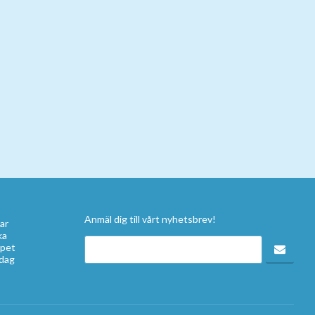
Anmäl dig till vårt nyhetsbrev!
ar
ka
apet
idag