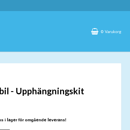
0
Varukorg
Din varukorg är tom
bil - Upphängningskit
ns i lager för omgående leverans!