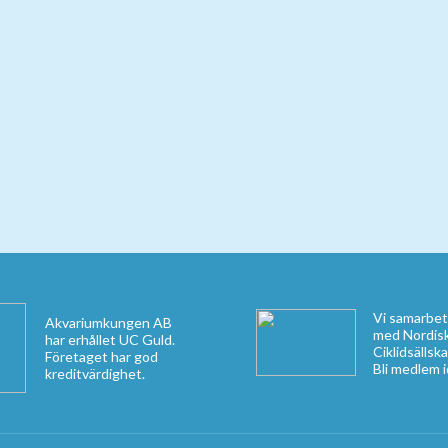
Vi samarbet
Akvariumkungen AB
med Nordis
har erhållet UC Guld.
Ciklidsällsk
Företaget har god
Bli medlem 
kreditvärdighet.