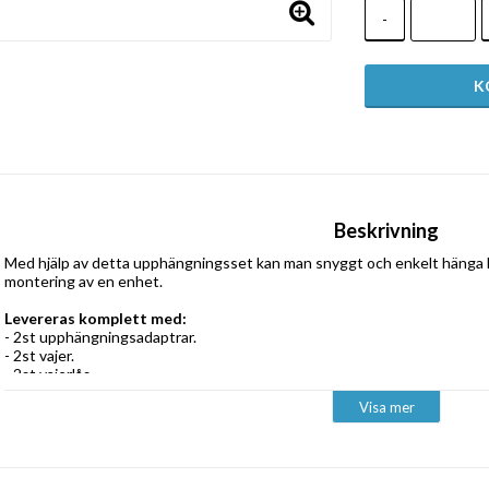
-
Beskrivning
Med hjälp av detta upphängningsset kan man snyggt och enkelt hänga L
montering av en enhet.
Levereras komplett med:
- 2st upphängningsadaptrar.
- 2st vajer.
- 2st vajerlås.
Visa mer