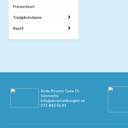
Presentkort
Trädgårdsdamm
Reptil
Röda Rosens Gata 10
Vimmerby
info@akvariumkungen.se
073-843 46 81