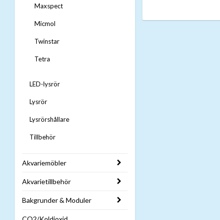
Maxspect
Micmol
Twinstar
Tetra
LED-lysrör
Lysrör
Lysrörshållare
Tillbehör
Akvariemöbler
Akvarietillbehör
Bakgrunder & Moduler
CO2/Koldioxid