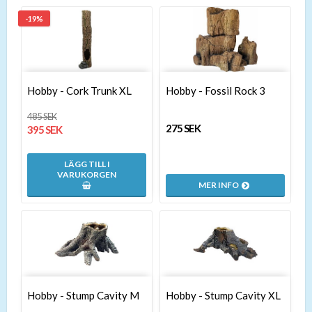
-19%
Hobby - Cork Trunk XL
Hobby - Fossil Rock 3
485 SEK
275 SEK
395 SEK
LÄGG TILL I
VARUKORGEN
MER INFO
Hobby - Stump Cavity M
Hobby - Stump Cavity XL