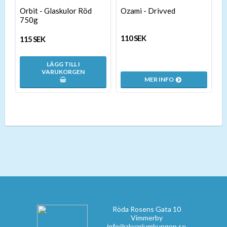
Orbit - Glaskulor Röd
Ozami - Drivved
750g
110 SEK
115 SEK
LÄGG TILL I
VARUKORGEN
MER INFO
Röda Rosens Gata 10
Vimmerby
info@akvariumkungen.se