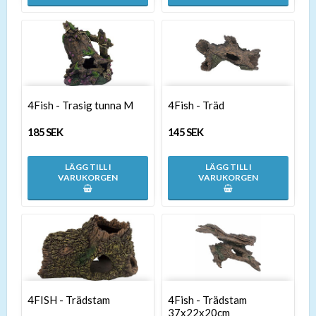
4Fish - Trasig tunna M
4Fish - Träd
185 SEK
145 SEK
LÄGG TILL I
LÄGG TILL I
VARUKORGEN
VARUKORGEN
4FISH - Trädstam
4Fish - Trädstam
37x22x20cm