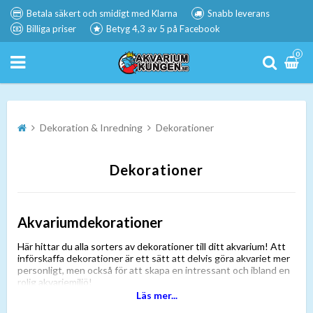
Betala säkert och smidigt med Klarna
Snabb leverans
Billiga priser
Betyg 4,3 av 5 på Facebook
0
Dekoration & Inredning
Dekorationer
Dekorationer
Akvariumdekorationer
Här hittar du alla sorters av dekorationer till ditt akvarium! Att
införskaffa dekorationer är ett sätt att delvis göra akvariet mer
personligt, men också för att skapa en intressant och ibland en
rolig akvariemiljö!
Läs mer...