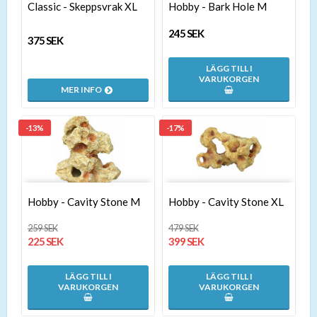
Classic - Skeppsvrak XL
Hobby - Bark Hole M
245 SEK
375 SEK
LÄGG TILL I
VARUKORGEN
MER INFO
-13%
-17%
Hobby - Cavity Stone M
Hobby - Cavity Stone XL
259 SEK
479 SEK
225 SEK
399 SEK
LÄGG TILL I
LÄGG TILL I
VARUKORGEN
VARUKORGEN