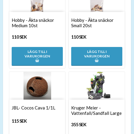
Hobby - Äkta snäckor
Hobby - Äkta snäckor
Medium 10st
Small 20st
110 SEK
110 SEK
LÄGG TILL I
LÄGG TILL I
VARUKORGEN
VARUKORGEN
JBL- Cocos Cava 1/1L
Kruger Meier -
Vattenfall/Sandfall Large
115 SEK
355 SEK