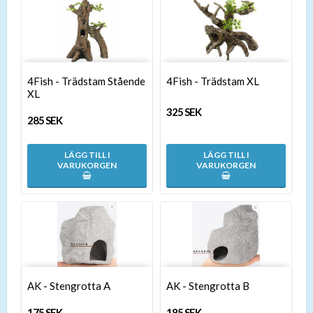
4Fish - Trädstam Stående
4Fish - Trädstam XL
XL
325 SEK
285 SEK
LÄGG TILL I
LÄGG TILL I
VARUKORGEN
VARUKORGEN
AK - Stengrotta A
AK - Stengrotta B
175 SEK
185 SEK