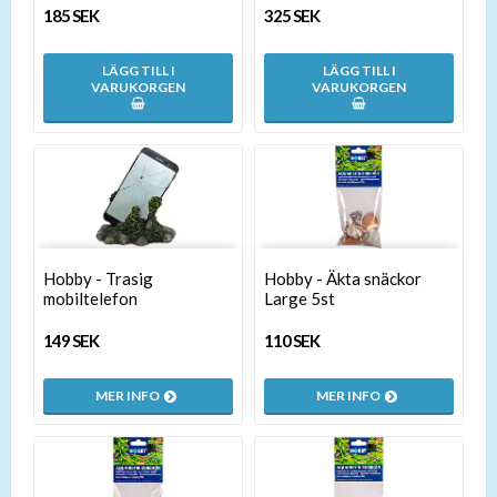
185 SEK
325 SEK
LÄGG TILL I
LÄGG TILL I
VARUKORGEN
VARUKORGEN
Hobby - Trasig
Hobby - Äkta snäckor
mobiltelefon
Large 5st
149 SEK
110 SEK
MER INFO
MER INFO