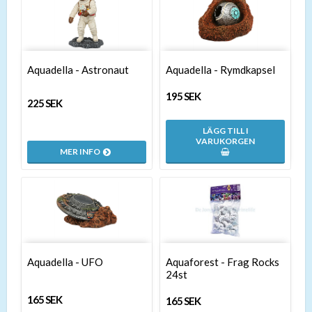
Aquadella - Astronaut
Aquadella - Rymdkapsel
195 SEK
225 SEK
LÄGG TILL I
VARUKORGEN
MER INFO
Aquadella - UFO
Aquaforest - Frag Rocks
24st
165 SEK
165 SEK