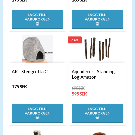
LÄGG TILL I
LÄGG TILL I
VARUKORGEN
VARUKORGEN
-14%
AK - Stengrotta C
Aquadecor - Standing
Log Amazon
175 SEK
695 SEK
595 SEK
LÄGG TILL I
LÄGG TILL I
VARUKORGEN
VARUKORGEN