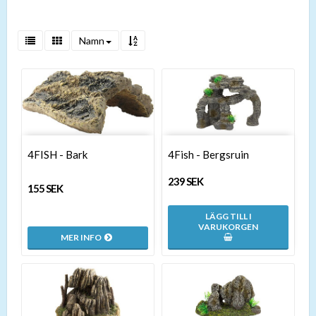
Namn
4FISH - Bark
4Fish - Bergsruin
239 SEK
155 SEK
LÄGG TILL I
VARUKORGEN
MER INFO