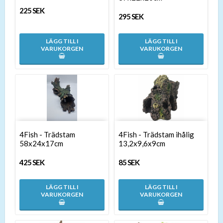
225 SEK
295 SEK
LÄGG TILL I
LÄGG TILL I
VARUKORGEN
VARUKORGEN
4Fish - Trädstam
4Fish - Trädstam ihålig
58x24x17cm
13,2x9,6x9cm
425 SEK
85 SEK
LÄGG TILL I
LÄGG TILL I
VARUKORGEN
VARUKORGEN