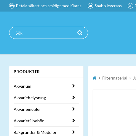
Betala säkert och smidigt med Klarna
Snabb leverans
PRODUKTER
Filtermaterial
J
Akvarium
Akvariebelysning
Akvariemöbler
Akvarietillbehör
Bakgrunder & Moduler