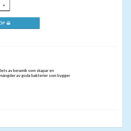
+
llets av keramik som skapar en
s mängder av goda bakterier som bygger