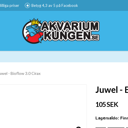
Billiga priser
Betyg 4,3 av 5 på Facebook
uwel - Bioflow 3.0 Cirax
Juwel - 
105 SEK
Fin