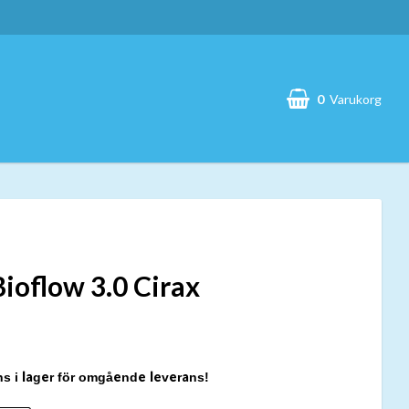
0
Varukorg
Din varukorg är tom
Bioflow 3.0 Cirax
ns i lager för omgående leverans!