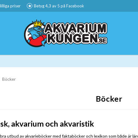
Billiga priser
Betyg 4,3 av 5 på Facebook
Böcker
Böcker
sk, akvarium och akvaristik
t bra utbud av akvarieböcker med faktaböcker och lexikon som både är läro