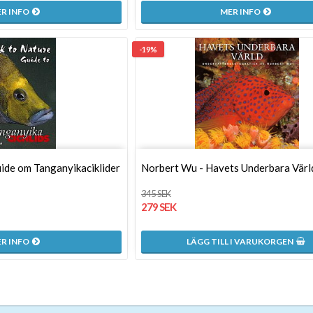
R INFO
MER INFO
-19%
uide om Tanganyikaciklider
Norbert Wu - Havets Underbara Värl
345 SEK
279 SEK
R INFO
LÄGG TILL I VARUKORGEN