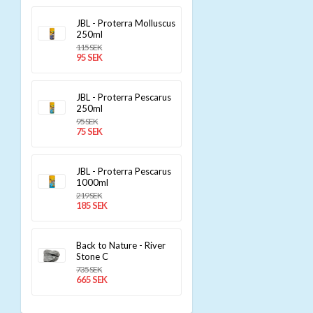
JBL - Proterra Molluscus
250ml
115 SEK
95 SEK
JBL - Proterra Pescarus
250ml
95 SEK
75 SEK
JBL - Proterra Pescarus
1000ml
219 SEK
185 SEK
Back to Nature - River
Stone C
735 SEK
665 SEK