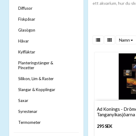
ett akvarium, hur du skö
Diffusor
Behöver du hjäl
Fiskpåsar
Bland dessa böcker kan d
Glasögon
hjälp med att hitta rät
Namn
Håvar
Kylfläktar
Planteringstänger &
Pincetter
Silikon, Lim & Raster
Slangar & Kopplingar
Saxar
Ad Konings - Drömc
Syrestenar
Tanganyikasjöarna
Termometer
295 SEK