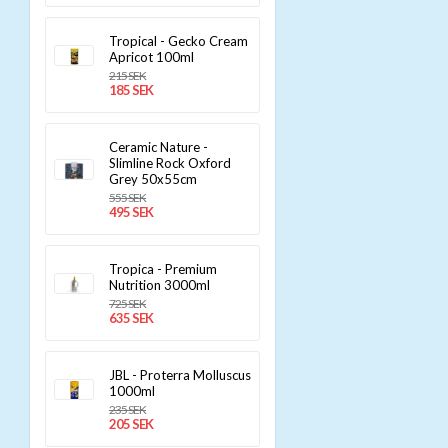
Tropical - Gecko Cream
Apricot 100ml
215 SEK
185 SEK
Ceramic Nature -
Slimline Rock Oxford
Grey 50x55cm
555 SEK
495 SEK
Tropica - Premium
Nutrition 3000ml
725 SEK
635 SEK
JBL - Proterra Molluscus
1000ml
235 SEK
205 SEK