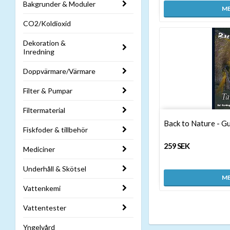
Bakgrunder & Moduler
ME
CO2/Koldioxid
Dekoration &
Inredning
Doppvärmare/Värmare
Filter & Pumpar
Filtermaterial
Back to Nature - G
Fiskfoder & tillbehör
259 SEK
Mediciner
Underhåll & Skötsel
ME
Vattenkemi
Vattentester
Yngelvård