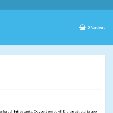
0
Varukorg
Din varukorg är tom
rika och intressanta. Oavsett om du vill lära dig att starta upp