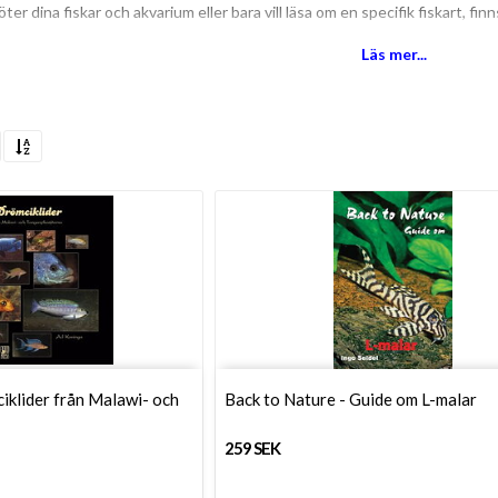
ter dina fiskar och akvarium eller bara vill läsa om en specifik fiskart, f
p att hitta rätt akvarieböcker?
Läs mer...
u hitta inspirationen till din nya hobby, akvaristik eller om du vill fördjup
t akvarieböcker eller om du har några andra frågor om utrustning eller sköts
iklider från Malawi- och
Back to Nature - Guide om L-malar
259 SEK