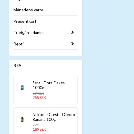
Månadens varor
Presentkort
Trädgårdsdamm
Reptil
REA
Sera - Flora Flakes
1000ml
289 SEK
255 SEK
Nekton - Crested Gecko
Banana 100g
225 SEK
189 SEK