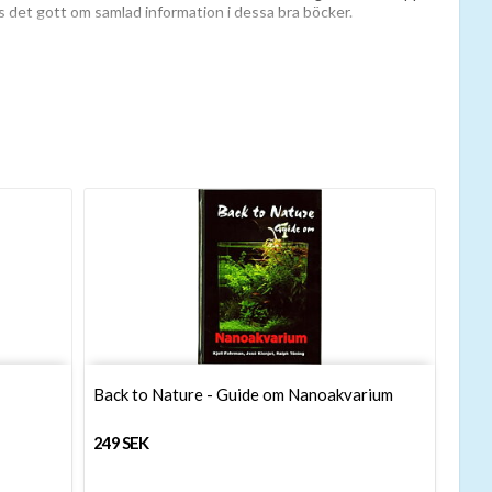
inns det gott om samlad information i dessa bra böcker.
a dig och lära dig allt du bara kan. Kontakta oss gärna för att få
el för dina akvariefiskar.
Back to Nature - Guide om Nanoakvarium
249 SEK