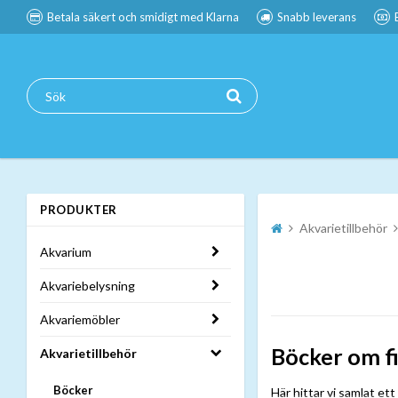
Betala säkert och smidigt med Klarna
Snabb leverans
PRODUKTER
Akvarietillbehör
Akvarium
Akvariebelysning
Akvariemöbler
Böcker om fi
Akvarietillbehör
Böcker
Här hittar vi samlat et