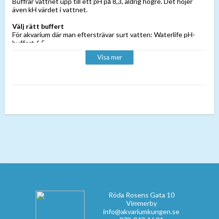
Buffrar vattnet upp till ett pH på 8,3, aldrig högre. Det höjer
även kH värdet i vattnet.
Välj rätt buffert
För akvarium där man eftersträvar surt vatten: Waterlife pH-
buffert 6,5.
Sällskapsakvarium: Waterlife pH-buffert 7,2.
Visa mer
Malawi och Tanganyikaciklider: Waterlife pH-buffert 8,3.
Röda Rosens Gata 10
Vimmerby
info@akvariumkungen.se