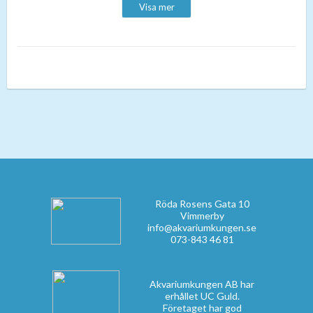
Visa mer
- För akvarium på 90-150liter.
- Enkel justering av temperatur med One-touch.
- Steglös temperatur.
- Fullt dränkbar.
Röda Rosens Gata 10
Vimmerby
info@akvariumkungen.se
073-843 46 81
Akvariumkungen AB har
erhållet UC Guld.
Företaget har god