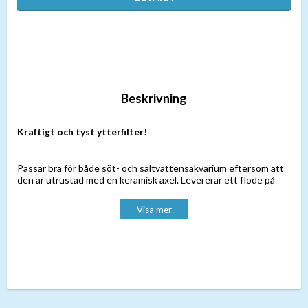
Beskrivning
Kraftigt och tyst ytterfilter!
Passar bra för både söt- och saltvattensakvarium eftersom att
den är utrustad med en keramisk axel. Levererar ett flöde på
1500liter i timmen utan problem vilket gör att den är
rekommenderat för akvarium upp till 600 liter. Filtret är utrustat
Visa mer
med kranar som har snabbkoppling vilket gör det enkelt att
rengöra. Klart att användas direkt efter montering av slangar
och filtermaterial.
Specifikation
- För akvarium på upp till 600liter.
- Effektiv 4-stegsfiltrering.
- Pumpeffekt: 1500 L/Tim.