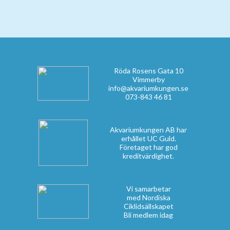
- Behållarens volym: 14,7liter.
- Energiförbrukning: 20W.
- Storlek på filter: 23x23x46cm.
- För söt och saltvatten.
- 2 Års garanti.
Filtermedia och tillbehör som ingår:
- Slangar.
- Kopplingar.
Röda Rosens Gata 10
- Avstängningskranar.
Vimmerby
- 750g Aktivt kol.
info@akvariumkungen.se
- 750g Keramiska ringar.
073-843 46 81
- 1st Grov filtermatta.
- 1st Fin filtermatta.
Akvariumkungen AB har
OBS!
erhållet UC Guld.
Glöm ej att plocka ut filtermaterialen från sina plastpåsar.
Företaget har god
kreditvärdighet.
Vi samarbetar
med Nordiska
Ciklidsällskapet
Bli medlem idag