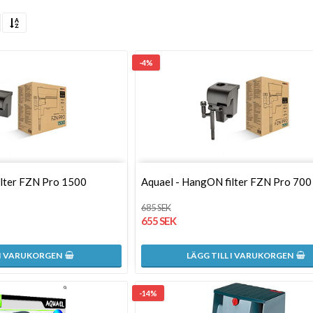
-4%
ilter FZN Pro 1500
Aquael - HangON filter FZN Pro 700
685 SEK
655 SEK
 I VARUKORGEN
LÄGG TILL I VARUKORGEN
-14%