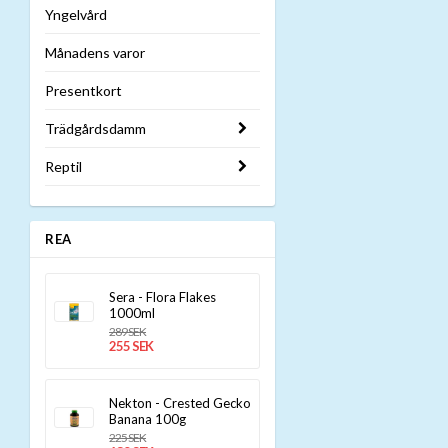
Yngelvård
Månadens varor
Presentkort
Trädgårdsdamm
Reptil
REA
Sera - Flora Flakes
1000ml
289 SEK
255 SEK
Nekton - Crested Gecko
Banana 100g
225 SEK