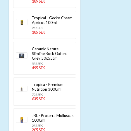
189 SEK
Tropical - Gecko Cream
Apricot 100ml
215 SEK
185 SEK
Ceramic Nature -
Slimline Rock Oxford
Grey 50x55cm
555 SEK
495 SEK
Tropica - Premium
Nutrition 3000ml
725 SEK
635 SEK
JBL - Proterra Molluscus
1000ml
235 SEK
205 SEK