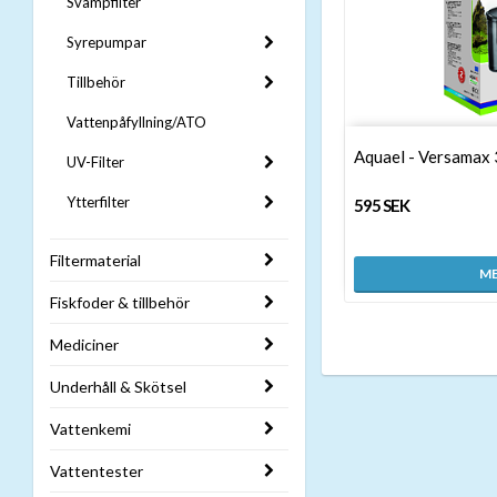
Svampfilter
Syrepumpar
Tillbehör
Vattenpåfyllning/ATO
Aquael - Versamax 
UV-Filter
Ytterfilter
595 SEK
Filtermaterial
ME
Fiskfoder & tillbehör
Mediciner
Underhåll & Skötsel
Vattenkemi
Vattentester