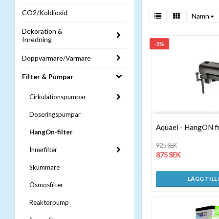
CO2/Koldioxid
Namn
Dekoration &
Inredning
-5%
Doppvärmare/Värmare
Filter & Pumpar
Cirkulationspumpar
Doseringspumpar
Aquael - HangON f
HangOn-filter
925 SEK
Innerfilter
875 SEK
Skummare
LÄGG TILL
Osmosfilter
Reaktorpump