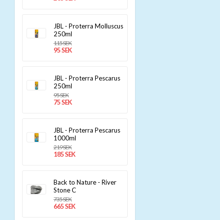
JBL - Proterra Molluscus
250ml
115 SEK
95 SEK
JBL - Proterra Pescarus
250ml
95 SEK
75 SEK
JBL - Proterra Pescarus
1000ml
219 SEK
185 SEK
Back to Nature - River
Stone C
735 SEK
665 SEK