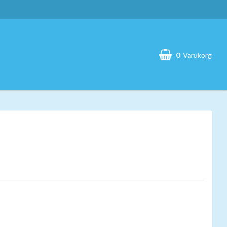
0
Varukorg
Din varukorg är tom