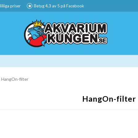
Billiga priser
Betyg 4,3 av 5 på Facebook
HangOn-filter
HangOn-filter