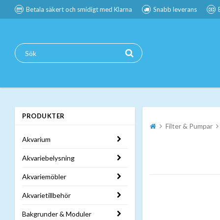
Betala säkert och smidigt med Klarna
Snabb leverans
PRODUKTER
Filter & Pumpar
Akvarium
Akvariebelysning
Akvariemöbler
Akvarietillbehör
Bakgrunder & Moduler