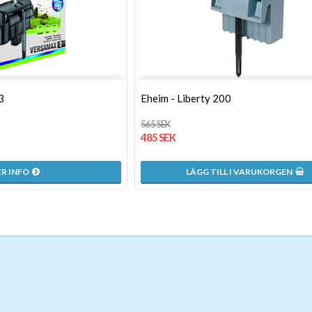
3
Eheim - Liberty 200
565 SEK
485 SEK
R INFO
LÄGG TILL I VARUKORGEN