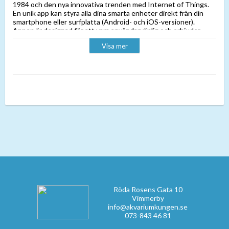
1984 och den nya innovativa trenden med Internet of Things.
En unik app kan styra alla dina smarta enheter direkt från din
smartphone eller surfplatta (Android- och iOS-versioner).
Appen är designad för att vara användarvänlig och erbjuder
samtidigt avancerade tekniska möjligheter. Det är lätt att ställa
Visa mer
in och hantera. Enkelhet är nyckeln till framgång, du behöver
inte köpa några ytterligare kontroller för att hantera dina
enheter.
Specifikation:
- Flöde 4500-10500liter/tim.
- Effekt: 25W.
- Tyst och kompakt.
- Pumpen kan riktas i nästan alla riktningar.
- Energisparande.
Röda Rosens Gata 10
Vimmerby
info@akvariumkungen.se
073-843 46 81