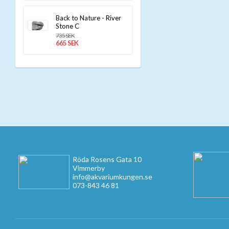
Back to Nature - River
Stone C
735 SEK
665 SEK
Röda Rosens Gata 10
Vimmerby
info@akvariumkungen.se
073-843 46 81