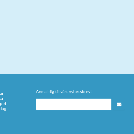
Anmäl dig till vårt nyhetsbrev!
ar
ka
apet
idag