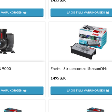
2 455 SEK
 I VARUKORGEN
LÄGG TILL I VARUKORGEN
N 9000
Eheim - Streamcontrol StreamON+
1 495 SEK
 I VARUKORGEN
LÄGG TILL I VARUKORGEN