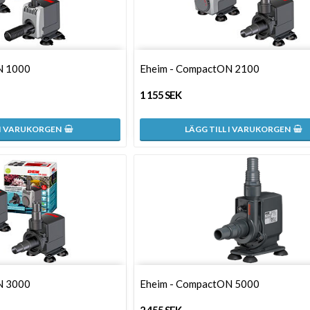
N 1000
Eheim - CompactON 2100
1 155 SEK
 I VARUKORGEN
LÄGG TILL I VARUKORGEN
N 3000
Eheim - CompactON 5000