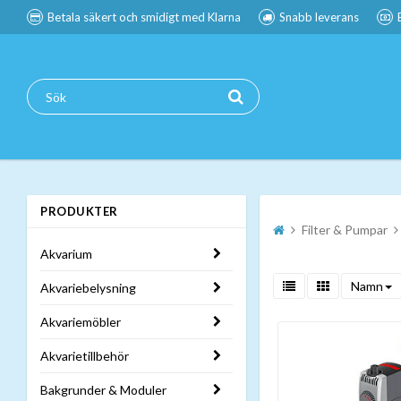
Betala säkert och smidigt med Klarna
Snabb leverans
PRODUKTER
Filter & Pumpar
Akvarium
Namn
Akvariebelysning
Akvariemöbler
Akvarietillbehör
Bakgrunder & Moduler