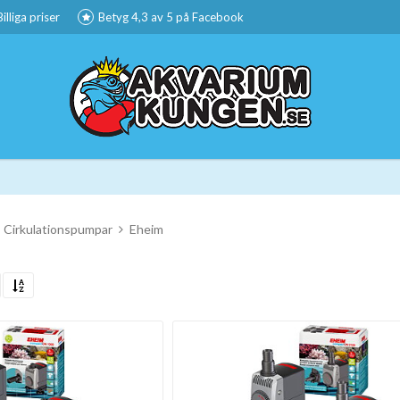
Billiga priser
Betyg 4,3 av 5 på Facebook
Cirkulationspumpar
Eheim