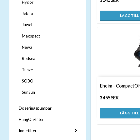
1 545 SEK
Hydor
Jebao
LÄGG TILL
Juwel
Maxspect
Newa
Redsea
Tunze
SOBO
Eheim - CompactO
SunSun
3 455 SEK
Doseringspumpar
LÄGG TILL
HangOn-filter
Innerfilter