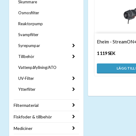
Skummare
Osmosfilter
Reaktorpump
Svampfilter
Eheim - StreamON
Syrepumpar
1 119 SEK
Tillbehör
Vattenpåfyllning/ATO
LÄGG TILL
UV-Filter
Ytterfilter
Filtermaterial
Fiskfoder & tillbehör
Mediciner