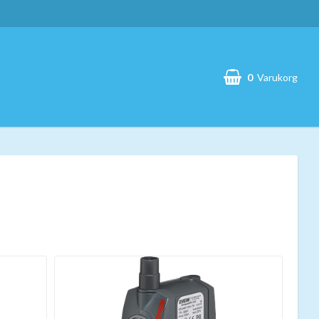
0
Varukorg
Din varukorg är tom