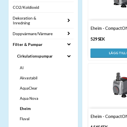
CO2/Koldioxid
Dekoration &
Inredning
Eheim - CompactO
Doppvärmare/Värmare
529 SEK
Filter & Pumpar
LÄGG TILL
Cirkulationspumpar
AI
Akvastabil
AquaClear
Aqua Nova
Eheim
Eheim - CompactO
Fluval