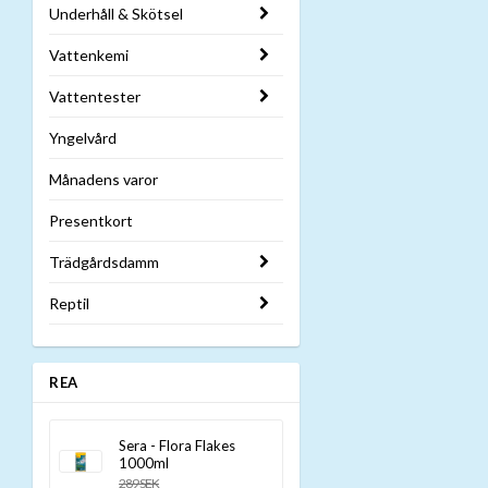
Underhåll & Skötsel
Vattenkemi
Vattentester
Yngelvård
Månadens varor
Presentkort
Trädgårdsdamm
Reptil
REA
Sera - Flora Flakes
1000ml
289 SEK