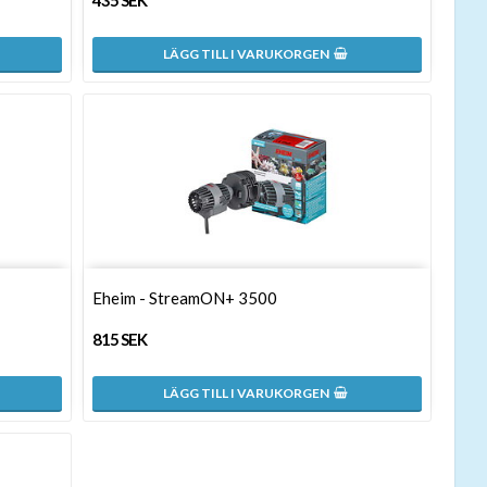
435 SEK
LÄGG TILL I VARUKORGEN
Eheim - StreamON+ 3500
815 SEK
LÄGG TILL I VARUKORGEN