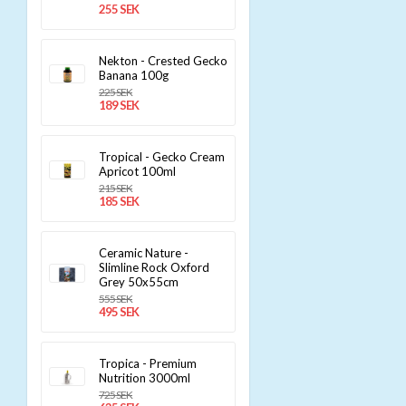
255 SEK
Nekton - Crested Gecko
Banana 100g
225 SEK
189 SEK
Tropical - Gecko Cream
Apricot 100ml
215 SEK
185 SEK
Ceramic Nature -
Slimline Rock Oxford
Grey 50x55cm
555 SEK
495 SEK
Tropica - Premium
Nutrition 3000ml
725 SEK