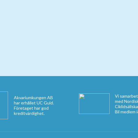
Vi samarbet
Akvariumkungen AB
med Nordis
har erhållet UC Guld.
Ciklidsällsk
Företaget har god
Bli medlem 
kreditvärdighet.