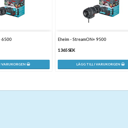
+ 6500
Eheim - StreamON+ 9500
1 365 SEK
 I VARUKORGEN
LÄGG TILL I VARUKORGEN